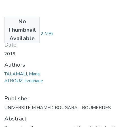
No
Files
Thumbnail
Classeur1.pdf
(3.42 MB)
Available
Date
2019
Authors
TALAMALI, Maria
ATROUZ, Ismahane
Publisher
UNIVERSITE M’HAMED BOUGARA - BOUMERDES
Abstract