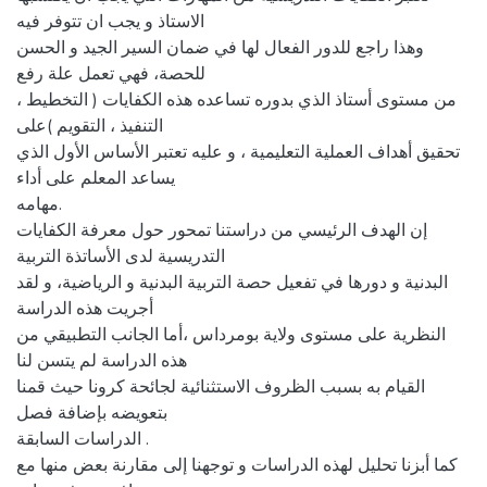
الاستاذ و يجب ان تتوفر فيه
وهذا راجع للدور الفعال لها في ضمان السير الجيد و الحسن
للحصة، فهي تعمل علة رفع
من مستوى أستاذ الذي بدوره تساعده هذه الكفايات ( التخطيط ،
التنفيذ ، التقويم )على
تحقيق أهداف العملية التعليمية ، و عليه تعتبر الأساس الأول الذي
يساعد المعلم على أداء
مهامه.
إن الهدف الرئيسي من دراستنا تمحور حول معرفة الكفايات
التدريسية لدى الأساتذة التربية
البدنية و دورها في تفعيل حصة التربية البدنية و الرياضية، و لقد
أجريت هذه الدراسة
النظرية على مستوى ولاية بومرداس ،أما الجانب التطبيقي من
هذه الدراسة لم يتسن لنا
القيام به بسبب الظروف الاستثنائية لجائحة كرونا حيث قمنا
بتعويضه بإضافة فصل
الدراسات السابقة .
كما أبزنا تحليل لهذه الدراسات و توجهنا إلى مقارنة بعض منها مع