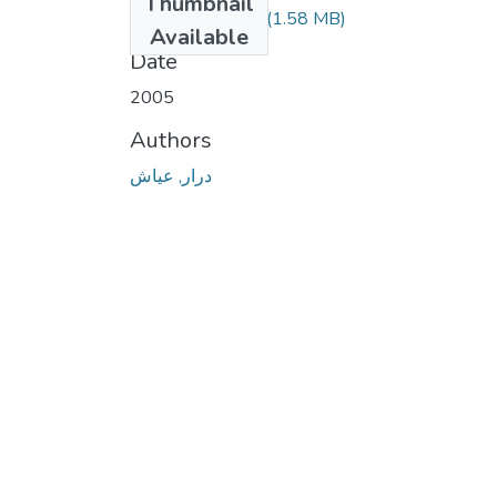
Thumbnail
derrar ayache.pdf
(1.58 MB)
Available
Date
2005
Authors
درار, عياش