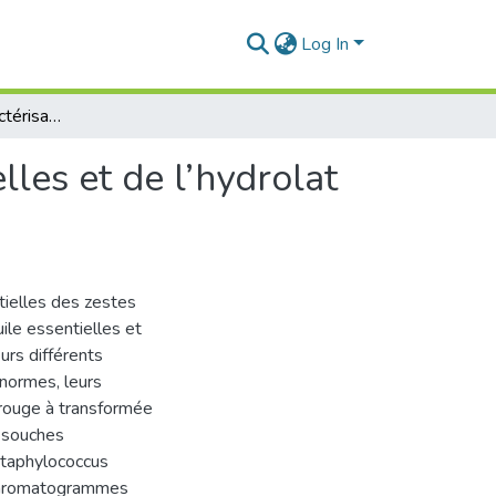
Log In
Contribution à la caractérisation des huiles essentielles et de l’hydrolat de quelques agrumes de la Mitidja :application
lles et de l’hydrolat
ntielles des zestes
uile essentielles et
eurs différents
 normes, leurs
-rouge à transformée
s souches
Staphylococcus
s aromatogrammes