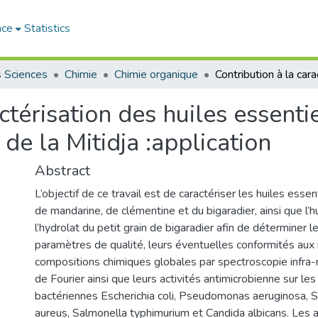
ace
Statistics
s Sciences
Chimie
Chimie organique
ctérisation des huiles essentie
e la Mitidja :application
Abstract
L’objectif de ce travail est de caractériser les huiles esse
de mandarine, de clémentine et du bigaradier, ainsi que l’h
l’hydrolat du petit grain de bigaradier afin de déterminer l
paramètres de qualité, leurs éventuelles conformités aux
compositions chimiques globales par spectroscopie infra
de Fourier ainsi que leurs activités antimicrobienne sur le
bactériennes Escherichia coli, Pseudomonas aeruginosa, 
aureus, Salmonella typhimurium et Candida albicans. Le