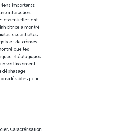
ériens importants
ne interaction.
es essentielles ont
inhibitrice a montré
huiles essentielles
 gels et de crèmes.
montré que les
iques, rhéologiques
un vieillissement
au déphasage.
considérables pour
dier
,
Caractérisation