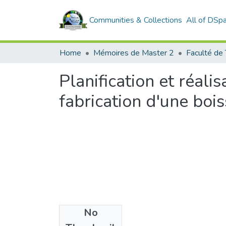
Communities & Collections
All of DSp
Home
Mémoires de Master 2
Faculté de
Planification et réali
fabrication d'une bo
No
Files