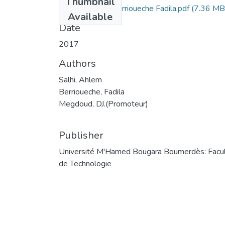
Thumbnail
Salhi Ahlem et Berrioueche Fadila.pdf
(7.36 MB
Available
Date
2017
Authors
Salhi, Ahlem
Berrioueche, Fadila
Megdoud, DJ.(Promoteur)
Publisher
Université M'Hamed Bougara Boumerdès: Facu
de Technologie