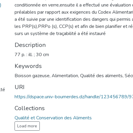
)
conditionnée en verre,ensuite il a effectué une évaluati
préalables par rapport aux exigences du Codex Alimentari
a été suivie par une identification des dangers qui permis a
les PRP(s),PRPo (s), CCP(s) et afin de bien planifier et ré
surs un système de traçabilité a été instauré
Description
77 p. : ill. ; 30 cm
Keywords
Boisson gazeuse
,
Alimentation
,
Qualité des aliments
,
Sécu
URI
lté
https://dspace.univ-boumerdes.dz/handle/123456789/
Collections
Qualité et Conservation des Aliments
Load more