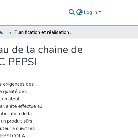
Log In
Qualité et Conservation des Aliments
Planification et réalisation de produits sûrs au niveau de la chaine de fabrication d'une boisson gazeuse en verre Cas ABC PEPSI
eau de la chaine de
BC PEPSI
s exigences des
a qualité des
t un atout
ail a été effectué au
abrication de la
 un produit sûrs
teur a suivit les
e PEPSI COLA