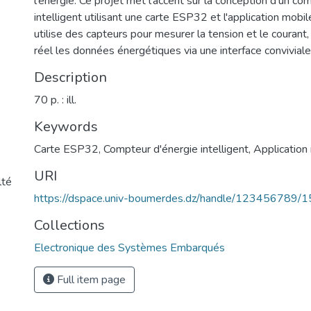
l'énergie. Ce projet met l'accent sur la conception d'un co
intelligent utilisant une carte ESP32 et l'application mobil
utilise des capteurs pour mesurer la tension et le courant
réel les données énergétiques via une interface conviviale
Description
70 p. : ill.
Keywords
Carte ESP32
,
Compteur d'énergie intelligent
,
Application
URI
lté
https://dspace.univ-boumerdes.dz/handle/123456789/
Collections
Electronique des Systèmes Embarqués
Full item page