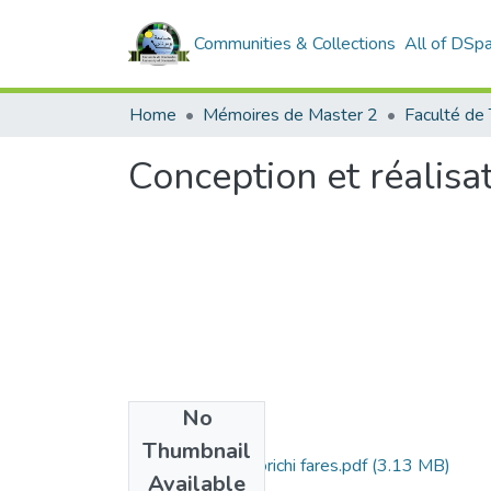
Communities & Collections
All of DSp
Home
Mémoires de Master 2
Faculté de
Conception et réalisa
No
Files
Thumbnail
Khodja hacene, Korichi fares.pdf
(3.13 MB)
Available