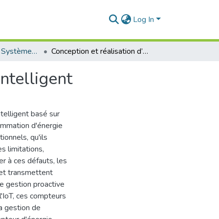
Log In
Electronique des Systèmes Embarqués
Conception et réalisation d’un compteur d’énergie intelligent
ntelligent
telligent basé sur
sommation d'énergie
ionnels, qu'ils
 limitations,
r à ces défauts, les
 et transmettent
ne gestion proactive
l'IoT, ces compteurs
a gestion de