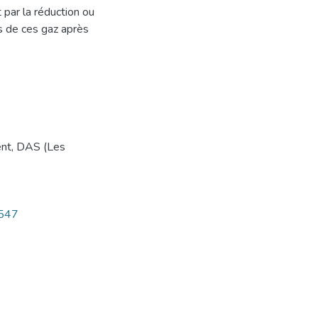
 par la réduction ou
ns de ces gaz après
ent
,
DAS (Les
3547