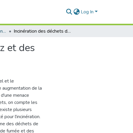
Log In
Génie des Procédés Organiques et Macromoléculaires
Incinération des déchets de soins et analyse des gaz et des particules(Mercure)
z et des
l et le
e augmentation de la
s d'une menace
ets, on compte les
 existe plusieurs
é pour l'incinération.
lume des déchets de
 de fumée et des