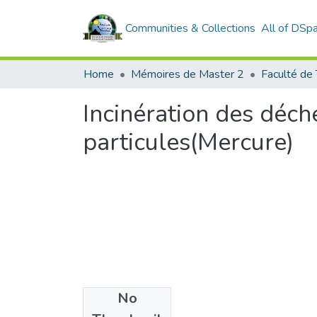
Communities & Collections
All of DSp
Home
Mémoires de Master 2
Faculté de
Incinération des déch
particules(Mercure)
No
Files