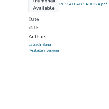
Thumbnail
LATRACH SANS REZKALLAH SABRINA.pdf
Available
(5.53 MB)
Date
2016
Authors
Latrach, Sana
Rezkallah, Sabrina