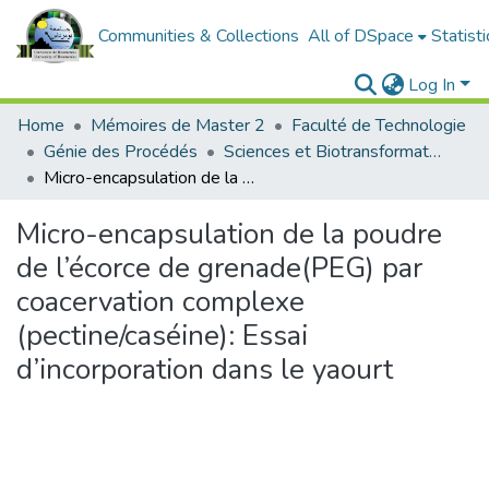
Communities & Collections
All of DSpace
Statisti
Log In
Home
Mémoires de Master 2
Faculté de Technologie
Génie des Procédés
Sciences et Biotransformation du Lait
Micro-encapsulation de la poudre de l’écorce de grenade(PEG) par coacervation complexe (pectine/caséine): Essai d’incorporation dans le yaourt
Micro-encapsulation de la poudre
de l’écorce de grenade(PEG) par
coacervation complexe
(pectine/caséine): Essai
d’incorporation dans le yaourt