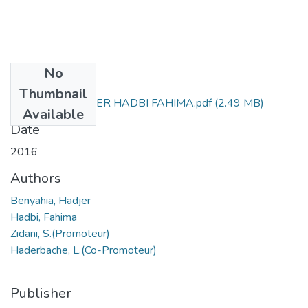
No
Files
Thumbnail
BENYAHIA HADJER HADBI FAHIMA.pdf
(2.49 MB)
Available
Date
2016
Authors
Benyahia, Hadjer
Hadbi, Fahima
Zidani, S.(Promoteur)
Haderbache, L.(Co-Promoteur)
Publisher