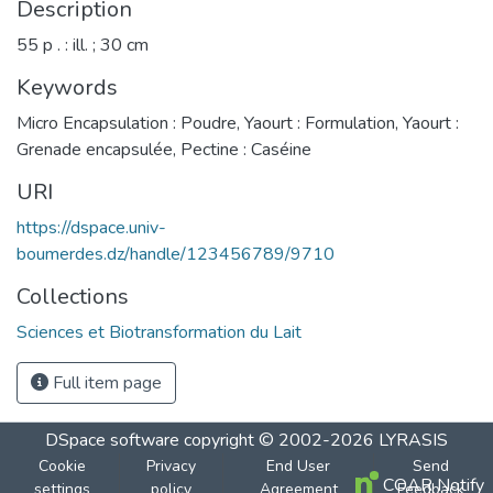
Description
55 p . : ill. ; 30 cm
Keywords
Micro Encapsulation : Poudre
,
Yaourt : Formulation
,
Yaourt :
Grenade encapsulée
,
Pectine : Caséine
URI
https://dspace.univ-
boumerdes.dz/handle/123456789/9710
Collections
Sciences et Biotransformation du Lait
Full item page
DSpace software
copyright © 2002-2026
LYRASIS
Cookie
Privacy
End User
Send
COAR Notify
settings
policy
Agreement
Feedback