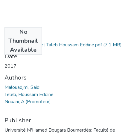
No
Files
Thumbnail
Malouadjmi, Said et Taleb Houssam Eddine.pdf
(7.1 MB)
Available
Date
2017
Authors
Malouadjmi, Said
Teleb, Houssam Eddine
Nouani, A.(Promoteur)
Publisher
Université M'Hamed Bougara Boumerdès: Faculté de