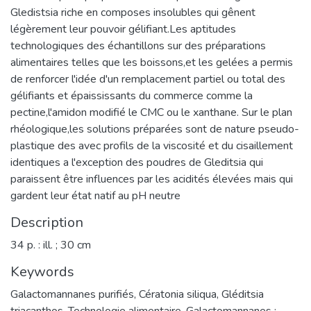
Gledistsia riche en composes insolubles qui gênent
légèrement leur pouvoir gélifiant.Les aptitudes
technologiques des échantillons sur des préparations
alimentaires telles que les boissons,et les gelées a permis
de renforcer l'idée d'un remplacement partiel ou total des
gélifiants et épaississants du commerce comme la
pectine,l'amidon modifié le CMC ou le xanthane. Sur le plan
rhéologique,les solutions préparées sont de nature pseudo-
plastique des avec profils de la viscosité et du cisaillement
identiques a l'exception des poudres de Gleditsia qui
paraissent être influences par les acidités élevées mais qui
gardent leur état natif au pH neutre
Description
34 p. : ill. ; 30 cm
Keywords
Galactomannanes purifiés
,
Cératonia siliqua
,
Gléditsia
triacanthos
,
Technologie alimentaire
,
Galactomannanes :