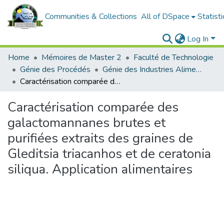
Communities & Collections
All of DSpace
Statisti
Log In
Home
Mémoires de Master 2
Faculté de Technologie
Génie des Procédés
Génie des Industries Alimentaires
Caractérisation comparée des galactomannanes brutes et purifiées extraits des graines de Gleditsia triacanhos et de ceratonia siliqua. Application alimentaires
Caractérisation comparée des
galactomannanes brutes et
purifiées extraits des graines de
Gleditsia triacanhos et de ceratonia
siliqua. Application alimentaires