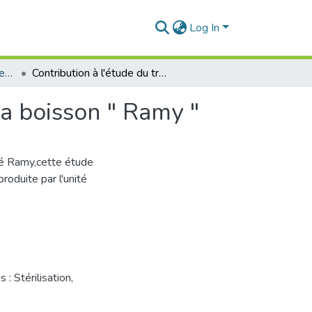
Log In
Qualité et Conservation des Aliments
Contribution à l'étude du traitement thermique de la boisson " Ramy "
la boisson " Ramy "
ité Ramy,cette étude
roduite par l'unité
us : Stérilisation
,