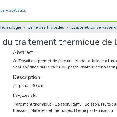
ace
Statistics
 Technologie
Génie des Procédés
e du traitement thermique de 
Abstract
Ce Travail est permet de faire une étude technique à l'un
s’est spécifiée sur le calcul du-pasteurisateur de boisson p
Description
74 p. : ill. ; 30 cm
Keywords
Traitement thermique : Boisson
,
Ramy : Boisson
,
Fruits : J
Boisson : Matériels et méthodes
,
Brème pasteurisation