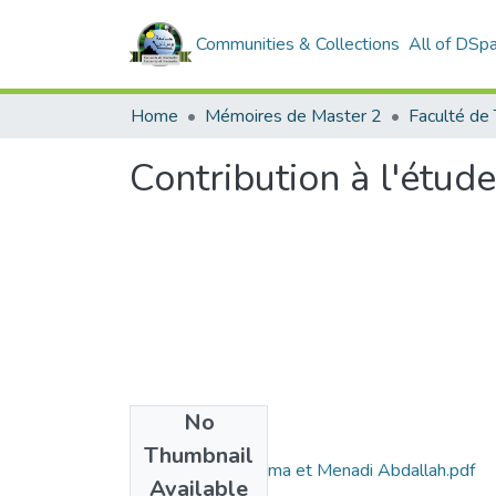
Communities & Collections
All of DSp
Home
Mémoires de Master 2
Faculté de
Contribution à l'étud
No
Files
Thumbnail
Ben akkouche karima et Menadi Abdallah.pdf
Available